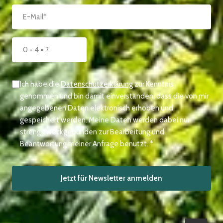
Ich habe die
Datenschutzerklärung
zur Kenntnis
genommen und bin damit einverstanden, dass die von mir
angegebenen Daten elektronisch erhoben und
gespeichert werden. Meine Daten werden dabei nur
streng zweckgebunden zur Bearbeitung und
Beantwortung meiner Anfrage benutzt. *
Jetzt für Newsletter anmelden