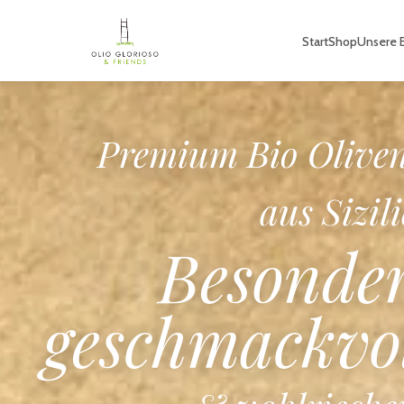
Start
Shop
Unsere B
Premium B
Sizilianisc
Tomatensauc
Aus sonnengereift