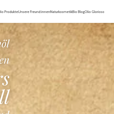
io Produkte
Unsere Freund:innen
Naturkosmetik
Bio Blog
Olio Glorioso
io
he
e
en