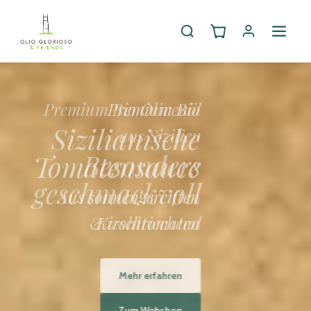
Premium Bio
Sizilianische
Tomatensauce
Aus sonnengereiften
Kirschtomaten
Mehr erfahren
Zum Webshop