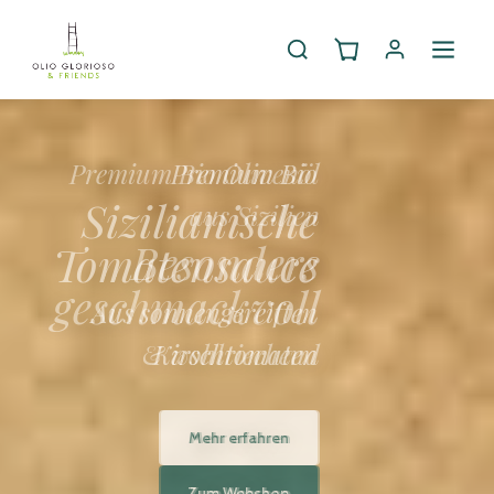
Premium Bio
Sizilianische
Tomatensauce
Aus sonnengereiften
Kirschtomaten
Mehr erfahren
Zum Webshop