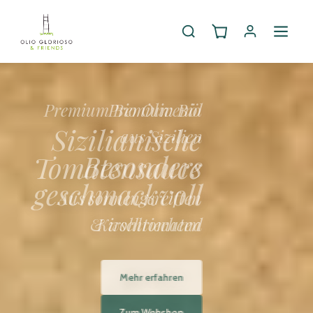
Premium Bio
Sizilianische
Tomatensauce
Aus sonnengereiften
Kirschtomaten
Mehr erfahren
Zum Webshop