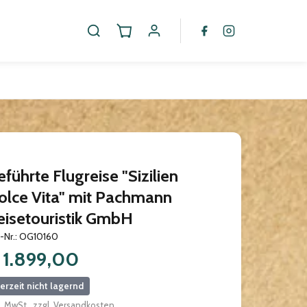
führte Flugreise "Sizilien
olce Vita" mit Pachmann
eisetouristik GmbH
.-Nr.: OG10160
 1.899,00
erzeit nicht lagernd
l. MwSt., zzgl. Versandkosten