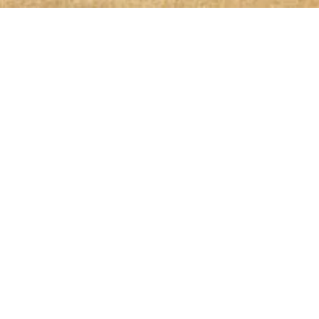
OLIO GLORIOSO NEWSLETTER ABONNIEREN
dem höchsten Genuss auf
is genommen und bin damit einverstanden, dass die von mir angege
g zweckgebunden zur Bearbeitung und Beantwortung meiner Anfrage
Jetzt für Newsletter anmelden