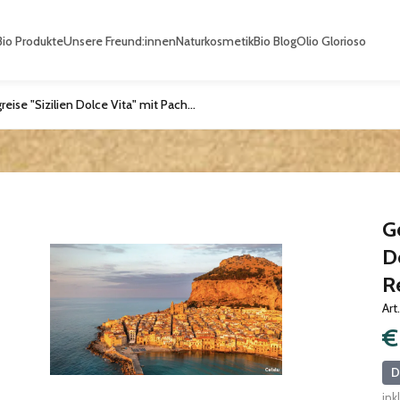
io Produkte
Unsere Freund:innen
Naturkosmetik
Bio Blog
Olio Glorioso
Geführte Flugreise "Sizilien Dolce Vita" mit Pachmann Reisetouristik GmbH
Ge
D
R
Art
€
D
ink