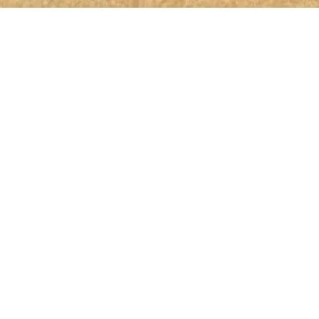
 der Spur
benen Daten elektronisch erhoben und gespeichert
 benutzt. *