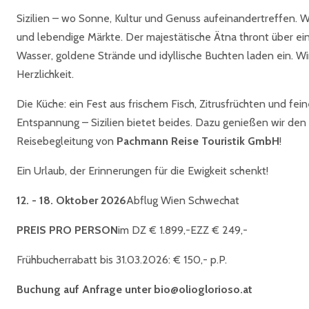
Sizilien – wo Sonne, Kultur und Genuss aufeinandertreffen. 
und lebendige Märkte. Der majestätische Ätna thront über einer
Wasser, goldene Strände und idyllische Buchten laden ein. Wir 
Herzlichkeit.
Die Küche: ein Fest aus frischem Fisch, Zitrusfrüchten und fe
Entspannung – Sizilien bietet beides. Dazu genießen wir den 
Reisebegleitung von
Pachmann Reise Touristik GmbH
!
Ein Urlaub, der Erinnerungen für die Ewigkeit schenkt!
12. - 18. Oktober 2026
Abflug Wien Schwechat
PREIS PRO PERSON
im DZ € 1.899,-EZZ € 249,-
Frühbucherrabatt bis 31.03.2026: € 150,- p.P.
Buchung auf Anfrage unter bio@olioglorioso.at