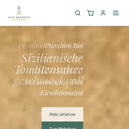
Premium Bio
Sizilianische
Tomatensauce
Aus sonnengereiften
Kirschtomaten
Mehr erfahren
Zum Webshop