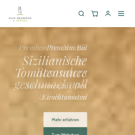
Premium Bio
Sizilianische
Tomatensauce
Aus sonnengereiften
Kirschtomaten
Mehr erfahren
Zum Webshop