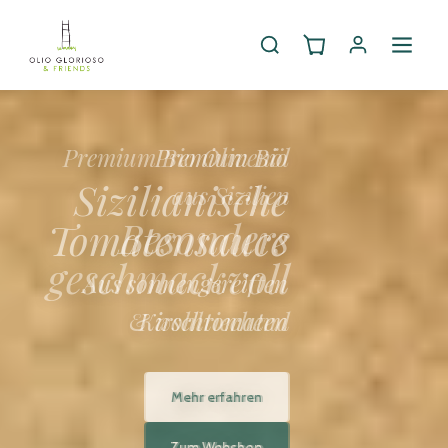
Premium Bio
Sizilianische
Tomatensauce
Aus sonnengereiften
Kirschtomaten
Mehr erfahren
Zum Webshop