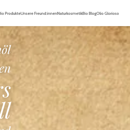
io Produkte
Unsere Freund:innen
Naturkosmetik
Bio Blog
Olio Glorioso
io
he
e
en