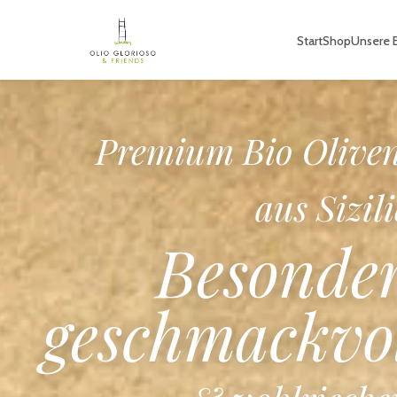
Start
Shop
Unsere B
Premium B
Sizilianisc
Tomatensauc
Aus sonnengereift