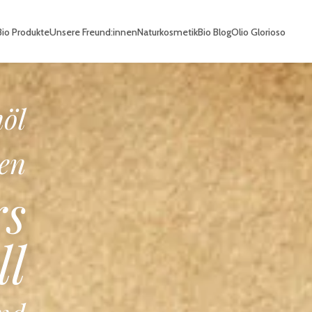
io Produkte
Unsere Freund:innen
Naturkosmetik
Bio Blog
Olio Glorioso
io
he
e
en