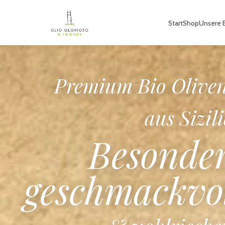
Start
Shop
Unsere B
Premium B
Sizilianisc
Tomatensauc
Aus sonnengereift