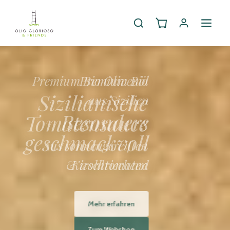
Premium Bio
Sizilianische
Tomatensauce
Aus sonnengereiften
Kirschtomaten
Mehr erfahren
Zum Webshop