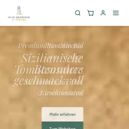
Premium Bio
Sizilianische
Tomatensauce
Aus sonnengereiften
Kirschtomaten
Mehr erfahren
Zum Webshop