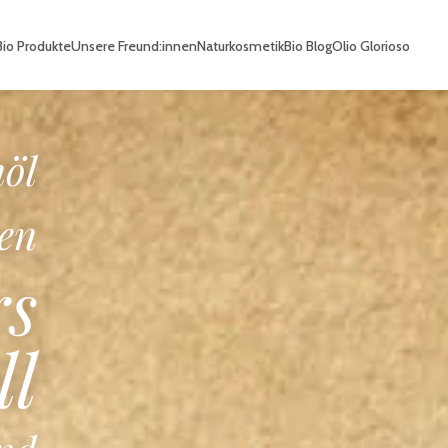
io Produkte
Unsere Freund:innen
Naturkosmetik
Bio Blog
Olio Glorioso
io
he
e
en