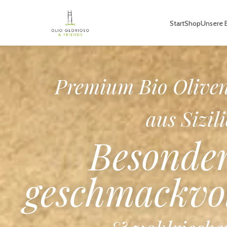
Start
Shop
Unsere B
Premium B
Sizilianisc
Tomatensauc
Aus sonnengereift