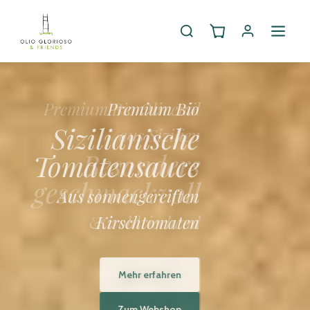
Premium Bio
Sizilianische
Tomatensauce
Aus sonnengereiften
Kirschtomaten
Mehr erfahren
Zum Webshop